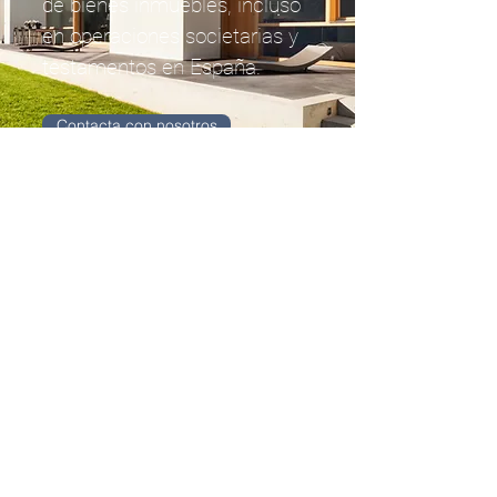
de bienes inmuebles, incluso
en operaciones societarias y
testamentos en España.
Contacta con nosotros
RAONADORS MALLORCA
C/ Pedro Dezcallar i Net, 13 · 3º,
Despacho 1 · 07003, Palma
Email: despacho@raonadors.com
Tel: [+34] 676 372 545
© 2021 by Raonadors /
Aviso legal