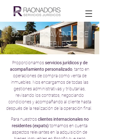
02. COMPRAVENTA DE
INMUEBLES
Proporcionamos
servicios jurídicos y de
acompañamiento personalizado
, tanto en
operaciones de compra como venta de
inmuebles. Nos encargamos de todas las
gestiones administrativas y tributarias,
revisando los contratos, negociando
condiciones y acompañando al cliente hasta
después de la realización de la operación final.
Para nuestros
clientes internacionales no
residentes (expats)
tomamos en cuenta
aspectos relevantes en la adquisición de
bienes inmuebles en España que sean