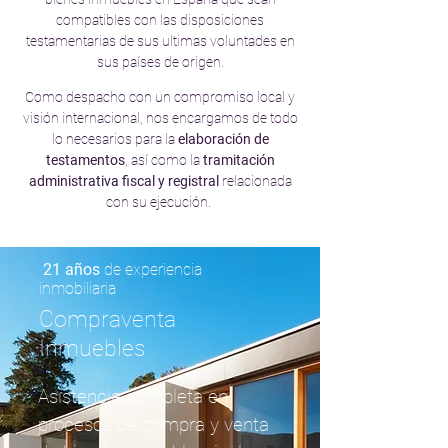
compatibles con las disposiciones
testamentarias de sus ultimas voluntades en
sus países de origen.
Como despacho con un compromiso local y
visión internacional, nos encargamos de todo
lo necesarios para la
elaboración de
testamentos
, así como la
tramitación
administrativa fiscal y registral
relacionada
con su ejecución.
21 años
de experiencia
inmobiliaria
Compraventa
Inmuebles
Asistencia completa en
procesos de compra y venta