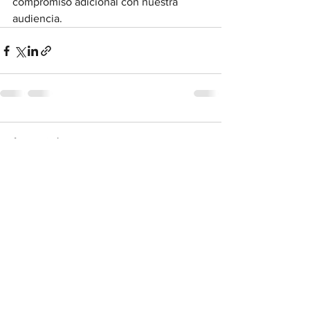
compromiso adicional con nuestra 
audiencia.
1 comentario
Escribir un comentario...
Lo más nuevo
RAONADORS
19 oct 2020
Bienvenidos al Blog Raonadors!! 